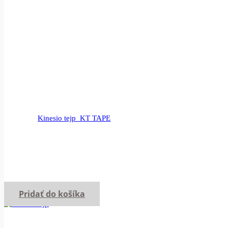
Kinesio tejp_KT TAPE
Pridať do košíka