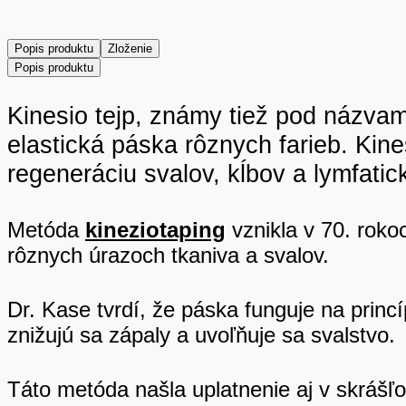
Popis produktu
Zloženie
Popis produktu
Kinesio tejp, známy tiež pod názvami:
elastická páska rôznych farieb. Kine
regeneráciu svalov, kĺbov a lymfatic
Metóda
kineziotaping
vznikla v 70. roko
rôznych úrazoch tkaniva a svalov.
Dr. Kase tvrdí, že páska funguje na princ
znižujú sa zápaly a uvoľňuje sa svalstvo.
Táto metóda našla uplatnenie aj v skráš