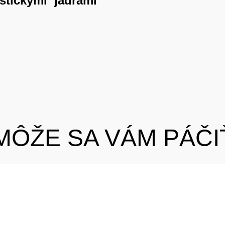
astickými jadrami
MÔŽE SA VÁM PÁČI