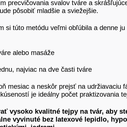
ím precvičovania svalov tváre a skrášľuj
ude pôsobiť mladšie a sviežejšie.
si túto metódu veľmi obľúbila a denne ju
tváre alebo masáže
nu, najviac na dve časti tváre
oň mesiac a neskôr prejsť na udržiavaciu fá
skúseností je ideálny počet praktizovania t
ať vysoko kvalitné tejpy na tvár, aby st
lne vyvinuté bez latexové lepidlo, hyp