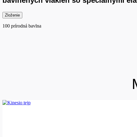
bavlnených vlákien so špeciálnymi el
Zloženie
100 prírodná bavlna