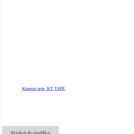
Kinesio tejp_KT TAPE
Pridať do košíka