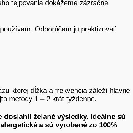
úceho tejpovania dokážeme zázračne
 používam. Odporúčam ju praktizovať
zu ktorej dĺžka a frekvencia záleží hlavne
ejto metódy 1 – 2 krát týždenne.
e dosiahli želané výsledky. Ideálne sú
oalergetické a sú vyrobené zo 100%