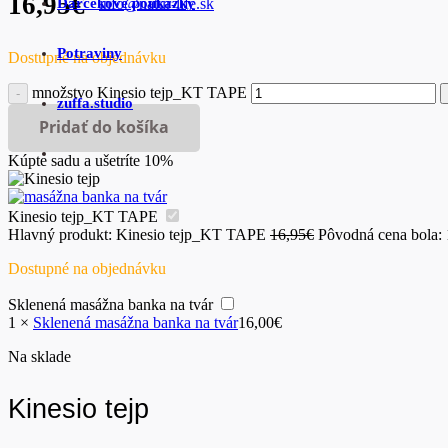
16,95
€
Darčekové poukážky
info@natur-life.sk
Potraviny
Dostupné na objednávku
množstvo Kinesio tejp_KT TAPE
zuffa.studio
Pridať do košíka
Kúpte sadu a ušetríte 10%
Kinesio tejp_KT TAPE
Hlavný produkt:
Kinesio tejp_KT TAPE
16,95
€
Pôvodná cena bola: 
Dostupné na objednávku
Sklenená masážna banka na tvár
1
×
Sklenená masážna banka na tvár
16,00
€
Na sklade
Kinesio tejp