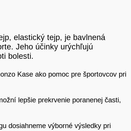
jp, elastický tejp, je bavlnená
orte. Jeho účinky urýchľujú
i bolesti.
. Konzo Kase ako pomoc pre športovcov pri
ožní lepšie prekrvenie poranenej časti,
ngu dosiahneme výborné výsledky pri