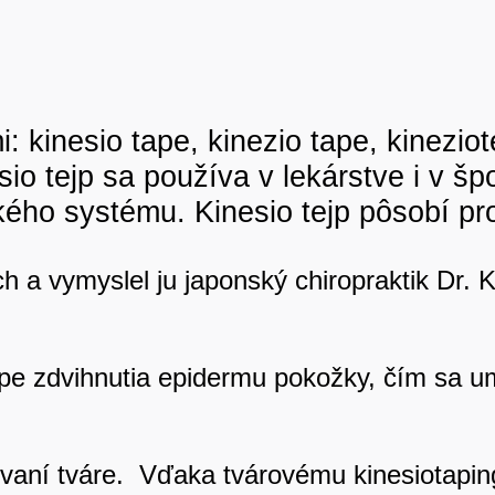
 kinesio tape, kinezio tape, kineziote
sio tejp sa používa v lekárstve i v šp
kého systému. Kinesio tejp pôsobí prot
ch a vymyslel ju japonský chiropraktik Dr
ípe zdvihnutia epidermu pokožky, čím sa um
ľovaní tváre. Vďaka tvárovému kinesiotapi