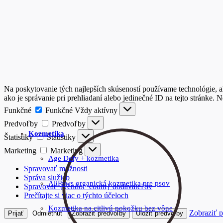
Na poskytovanie tých najlepších skúseností používame technológie, a
ako je správanie pri prehliadaní alebo jedinečné ID na tejto stránke. 
Funkčné
Funkčné
Vždy aktívny
Predvoľby
Predvoľby
Kozmetika
Štatistiky
Štatistiky
Marketing
Marketing
Age Defy + kozmetika
Spravovať možnosti
Správa služieb
AllPaws organická kozmetika pre psov
Spravovať {vendor_count} dodávateľov
Prečítajte si viac o týchto účeloch
Kozmetika na citlivú pokožku bez vône
Zobraziť 
Prijať
Odmietnuť
Zobraziť predvoľby
Uložiť predvoľby