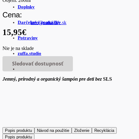
Objem:
200ml
Doplnky
Cena:
Darčekové poukážky
info@natur-life.sk
15,95
€
Potraviny
Nie je na sklade
zuffa.studio
Sledovať dostupnosť
Jemný, prírodný a organický šampón pre deti bez
SLS
Popis produktu
Návod na použitie
Zloženie
Recyklácia
Popis produktu