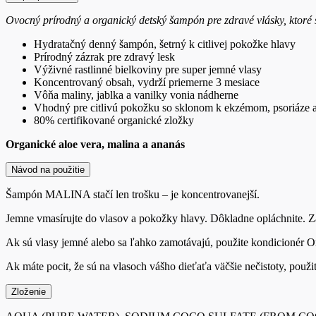
Ovocný prírodný a organický detský šampón pre zdravé vlásky, ktoré
Hydratačný denný šampón, šetrný k citlivej pokožke hlavy
Prírodný zázrak pre zdravý lesk
Výživné rastlinné bielkoviny pre super jemné vlasy
Koncentrovaný obsah, vydrží priemerne 3 mesiace
Vôňa maliny, jablka a vanilky vonia nádherne
Vhodný pre citlivú pokožku so sklonom k ekzémom, psoriáze a
80% certifikované organické zložky
Organické aloe vera, malina a ananás
Návod na použitie
Šampón MALINA stačí len trošku – je koncentrovanejší.
Jemne vmasírujte do vlasov a pokožky hlavy.
Dôkladne opláchnite.
Z
Ak sú vlasy jemné alebo sa ľahko zamotávajú, použite kondicioné
Ak máte pocit, že sú na vlasoch vášho dieťaťa väčšie nečistoty, použ
Zloženie