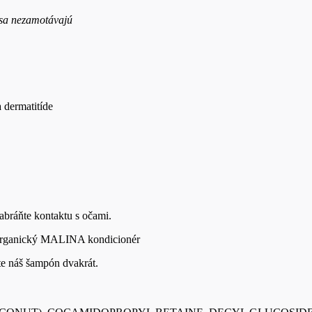
 sa nezamotávajú
 dermatitíde
abráňte kontaktu s očami.
r Organický MALINA kondicionér
ite náš šampón dvakrát.